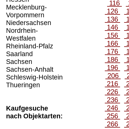
116
Mecklenburg-
126
Vorpommern
136
Niedersachsen
146
Nordrhein-
156
Westfalen
166
Rheinland-Pfalz
176
Saarland
186
Sachsen
196
Sachsen-Anhalt
206
Schleswig-Holstein
216
Thueringen
226
236
246
Kaufgesuche
256
nach Objektarten:
266