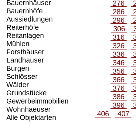
Bauernhäuser
276
Bauernhöfe
286
Aussiedlungen
296
Reiterhöfe
306
Reitanlagen
316
Mühlen
326
Forsthäuser
336
Landhäuser
346
Burgen
356
Schlösser
366
Wälder
376
Grundstücke
386
Gewerbeimmobilien
396
Wohnhaeuser
406
407
Alle Objektarten