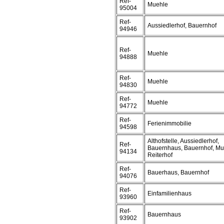
Ref-
Muehle
95004
Ref-
Aussiedlerhof, Bauernhof
94946
Ref-
Muehle
94888
Ref-
Muehle
94830
Ref-
Muehle
94772
Ref-
Ferienimmobilie
94598
Althofstelle, Aussiedlerhof,
Ref-
Bauernhaus, Bauernhof, Mu
94134
Reiterhof
Ref-
Bauerhaus, Bauernhof
94076
Ref-
Einfamilienhaus
93960
Ref-
Bauernhaus
93902