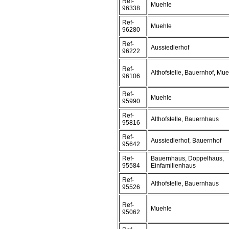
Ref-
Muehle
96338
Ref-
Muehle
96280
Ref-
Aussiedlerhof
96222
Ref-
Althofstelle, Bauernhof, Mu
96106
Ref-
Muehle
95990
Ref-
Althofstelle, Bauernhaus
95816
Ref-
Aussiedlerhof, Bauernhof
95642
Ref-
Bauernhaus, Doppelhaus,
95584
Einfamilienhaus
Ref-
Althofstelle, Bauernhaus
95526
Ref-
Muehle
95062