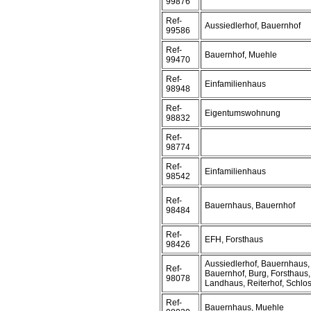
99876
Ref-
Aussiedlerhof, Bauernhof
99586
Ref-
Bauernhof, Muehle
99470
Ref-
Einfamilienhaus
98948
Ref-
Eigentumswohnung
98832
Ref-
98774
Ref-
Einfamilienhaus
98542
Ref-
Bauernhaus, Bauernhof
98484
Ref-
EFH, Forsthaus
98426
Aussiedlerhof, Bauernhaus,
Ref-
Bauernhof, Burg, Forsthaus,
98078
Landhaus, Reiterhof, Schloss
Ref-
Bauernhaus, Muehle