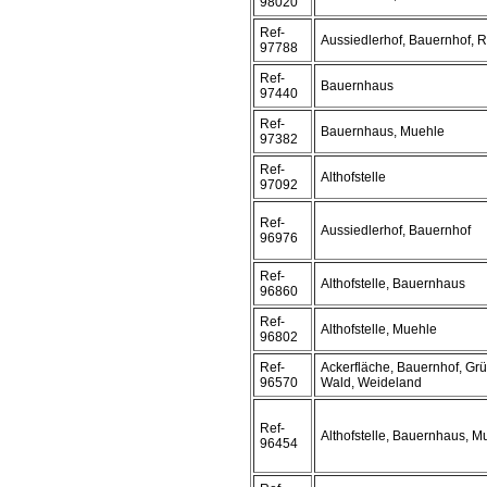
98020
Ref-
Aussiedlerhof, Bauernhof, R
97788
Ref-
Bauernhaus
97440
Ref-
Bauernhaus, Muehle
97382
Ref-
Althofstelle
97092
Ref-
Aussiedlerhof, Bauernhof
96976
Ref-
Althofstelle, Bauernhaus
96860
Ref-
Althofstelle, Muehle
96802
Ref-
Ackerfläche, Bauernhof, Grü
96570
Wald, Weideland
Ref-
Althofstelle, Bauernhaus, M
96454