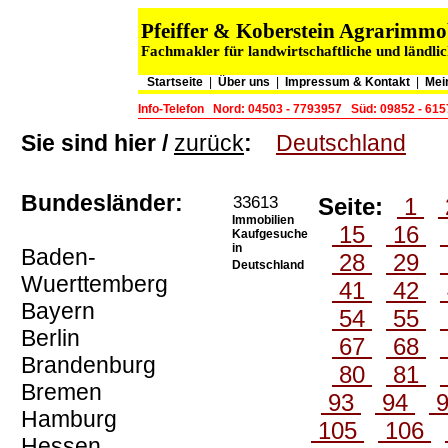
Pfeiffer & Koberstein Agrarimm
Fachmakler für landwirtschaftliche und ländli
Startseite
|
Über uns
|
Impressum & Kontakt
|
Mei
Info-Telefon
Nord: 04503 - 7793957
Süd: 09852 - 61
Sie sind hier /
zurück
:
Deutschland
Bundesländer:
33613
Seite:
1
Immobilien
15
16
Kaufgesuche
in
Baden-
28
29
Deutschland
Wuerttemberg
41
42
Bayern
54
55
Berlin
67
68
Brandenburg
80
81
Bremen
93
94
Hamburg
105
106
Hessen