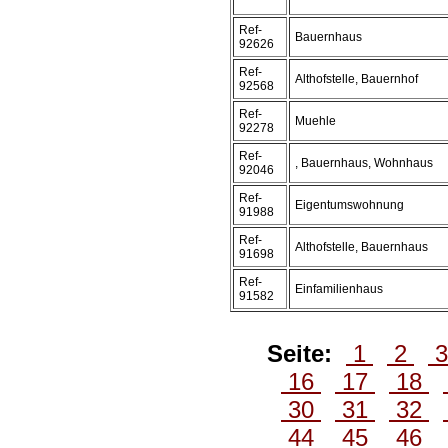
Ref-
Bauernhaus
92626
Ref-
Althofstelle, Bauernhof
92568
Ref-
Muehle
92278
Ref-
, Bauernhaus, Wohnhaus
92046
Ref-
Eigentumswohnung
91988
Ref-
Althofstelle, Bauernhaus
91698
Ref-
Einfamilienhaus
91582
Seite:
1
2
16
17
18
30
31
32
44
45
46