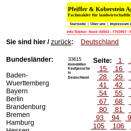
Pfeiffer & Koberstein
Fachmakler für landwirtschaftli
Startseite
|
Über uns
|
Impressum 
Info-Telefon
Nord: 04503 - 7793957
Sie sind hier /
zurück
:
Deutschland
Bundesländer:
33615
Seite:
1
Immobilien
15
16
Kaufgesuche
in
Baden-
28
29
Deutschland
Wuerttemberg
41
42
Bayern
54
55
Berlin
67
68
Brandenburg
80
81
Bremen
93
94
Hamburg
105
106
Hessen