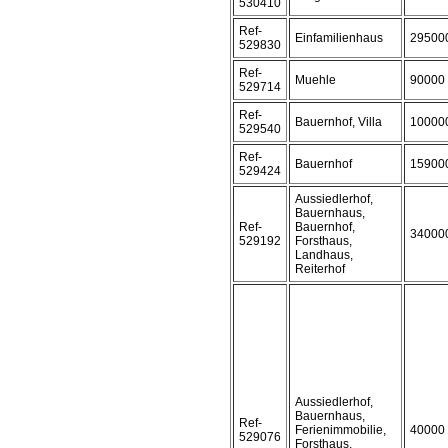
530410
Ref-
Einfamilienhaus
29500
529830
Ref-
Muehle
90000
529714
Ref-
Bauernhof, Villa
10000
529540
Ref-
Bauernhof
15900
529424
Aussiedlerhof,
Bauernhaus,
Ref-
Bauernhof,
34000
529192
Forsthaus,
Landhaus,
Reiterhof
Aussiedlerhof,
Bauernhaus,
Ref-
Ferienimmobilie,
40000
529076
Forsthaus,