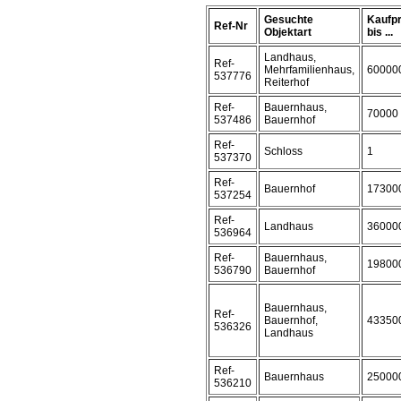
Gesuchte
Kaufpr
Ref-Nr
Objektart
bis ...
Landhaus,
Ref-
Mehrfamilienhaus,
60000
537776
Reiterhof
Ref-
Bauernhaus,
70000
537486
Bauernhof
Ref-
Schloss
1
537370
Ref-
Bauernhof
17300
537254
Ref-
Landhaus
36000
536964
Ref-
Bauernhaus,
19800
536790
Bauernhof
Bauernhaus,
Ref-
Bauernhof,
43350
536326
Landhaus
Ref-
Bauernhaus
25000
536210