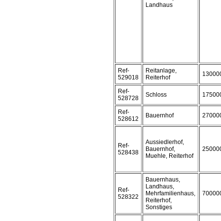
Landhaus
Ref-
Reitanlage,
13000
529018
Reiterhof
Ref-
Schloss
17500
528728
Ref-
Bauernhof
27000
528612
Aussiedlerhof,
Ref-
Bauernhof,
25000
528438
Muehle, Reiterhof
Bauernhaus,
Landhaus,
Ref-
Mehrfamilienhaus,
70000
528322
Reiterhof,
Sonstiges