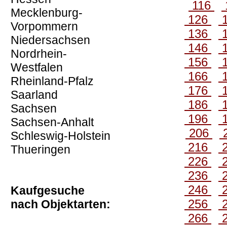
116
Mecklenburg-
126
Vorpommern
136
Niedersachsen
146
Nordrhein-
156
Westfalen
166
Rheinland-Pfalz
176
Saarland
186
Sachsen
196
Sachsen-Anhalt
206
Schleswig-Holstein
216
Thueringen
226
236
246
Kaufgesuche
256
nach Objektarten:
266