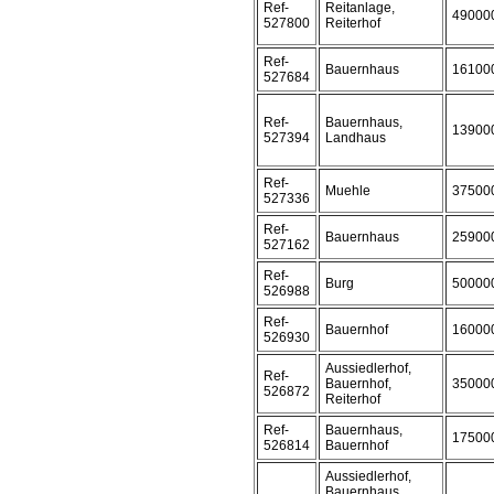
Ref-
Reitanlage,
49000
527800
Reiterhof
Ref-
Bauernhaus
16100
527684
Ref-
Bauernhaus,
13900
527394
Landhaus
Ref-
Muehle
37500
527336
Ref-
Bauernhaus
25900
527162
Ref-
Burg
50000
526988
Ref-
Bauernhof
16000
526930
Aussiedlerhof,
Ref-
Bauernhof,
35000
526872
Reiterhof
Ref-
Bauernhaus,
17500
526814
Bauernhof
Aussiedlerhof,
Bauernhaus,