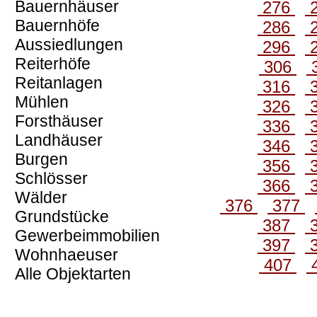
Bauernhäuser
276
Bauernhöfe
286
Aussiedlungen
296
Reiterhöfe
306
Reitanlagen
316
Mühlen
326
Forsthäuser
336
Landhäuser
346
Burgen
356
Schlösser
366
Wälder
376
377
Grundstücke
387
Gewerbeimmobilien
397
Wohnhaeuser
407
Alle Objektarten