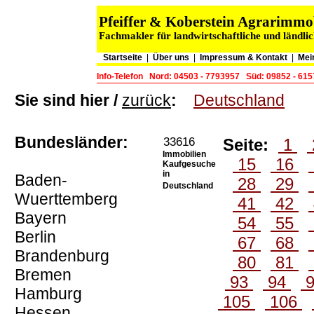
Pfeiffer & Koberstein Agrarimm
Fachmakler für landwirtschaftliche und ländli
Startseite
|
Über uns
|
Impressum & Kontakt
|
Mei
Info-Telefon
Nord: 04503 - 7793957
Süd: 09852 - 61
Sie sind hier /
zurück
:
Deutschland
Bundesländer:
33616
Seite:
1
Immobilien
15
16
Kaufgesuche
in
Baden-
28
29
Deutschland
Wuerttemberg
41
42
Bayern
54
55
Berlin
67
68
Brandenburg
80
81
Bremen
93
94
Hamburg
105
106
Hessen