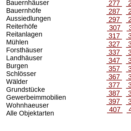
Bauernhäuser
277
Bauernhöfe
287
Aussiedlungen
297
Reiterhöfe
307
Reitanlagen
317
Mühlen
327
Forsthäuser
337
Landhäuser
347
Burgen
357
Schlösser
367
Wälder
377
Grundstücke
387
Gewerbeimmobilien
397
Wohnhaeuser
407
Alle Objektarten