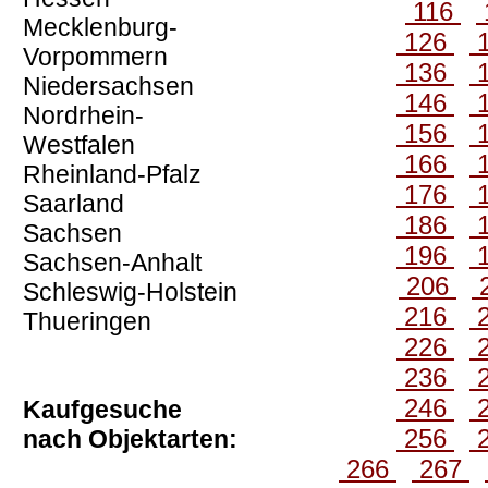
116
Mecklenburg-
126
Vorpommern
136
Niedersachsen
146
Nordrhein-
156
Westfalen
166
Rheinland-Pfalz
176
Saarland
186
Sachsen
196
Sachsen-Anhalt
206
Schleswig-Holstein
216
Thueringen
226
236
246
Kaufgesuche
256
nach Objektarten:
266
267